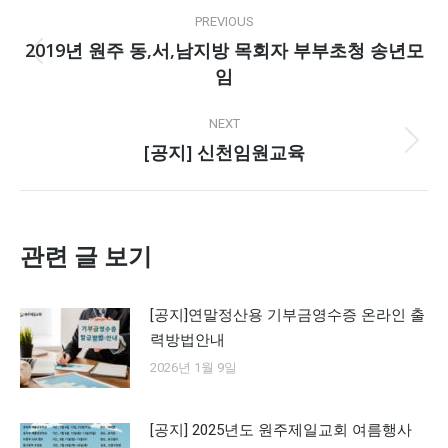
Post
PREVIOUS
navigation
2019년 원주 동,서,남지방 목회자 부부초청 송년모
Previous
임
post:
NEXT
[공지] 신천임원교육
Next
post:
관련 글 보기
[공지]연말정산용 기부금영수증 온라인 출
력방법안내
2026년 1월 9일
[공지] 2025년도 원주제일교회 여름행사