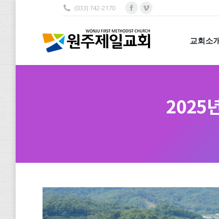
(033) 742-2170
Facebook
Vimeo
교회소개
page
page
opens
opens
교회소
in
in
new
new
window
window
2025