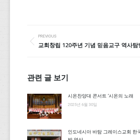
Post
PREVIOUS
navigation
교회창립 120주년 기념 믿음교구 역사탐
Previous
post:
관련 글 보기
시온찬양대 콘서트 ‘시온의 노래
2025년 6월 30일
인도네시아 바탐 그레이스교회 한
방 영상