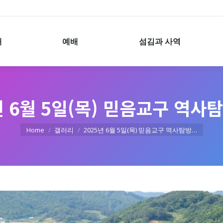
예배
섬김과 사역
개
예배
섬김과 사역
년 6월 5일(목) 믿음교구 역사
You are here:
Home
갤러리
2025년 6월 5일(목) 믿음교구 역사탐방…