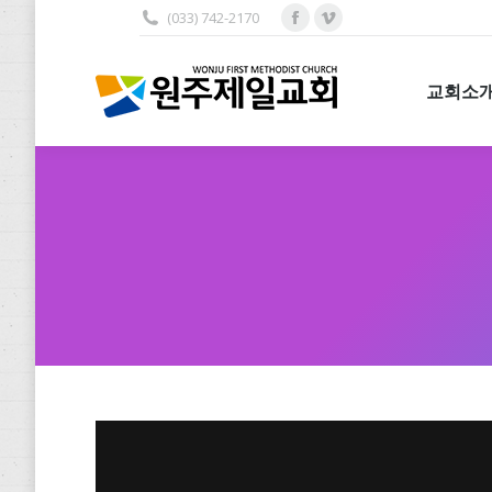
(033) 742-2170
Facebook
Vimeo
교회소개
page
page
opens
opens
교회소
in
in
new
new
window
window