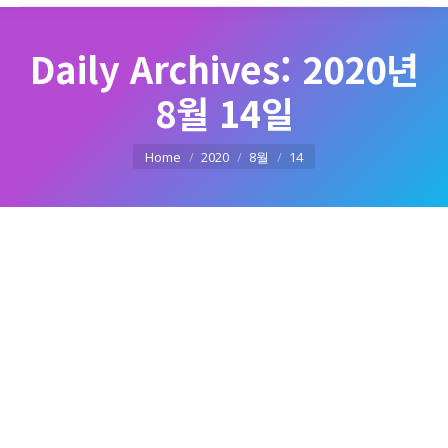
Daily Archives:
2020년
8월 14일
You are here:
Home
2020
8월
14