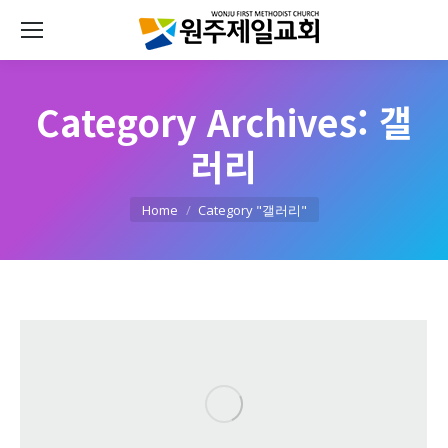
Category Archives:
갤
러리
You are here:
Home
Category "갤러리"