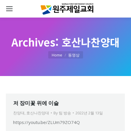
Archives:
호산나찬양대
You are here:
Home
동영상
저 장미꽃 위에 이슬
찬양대
,
호산나찬양대
By
팀 방송
2022년 2월 13일
https://youtu.be/ZLUm79ZO74Q