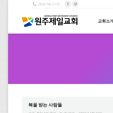
(033) 742-2170
Facebook
Vimeo
교회소개
page
page
opens
opens
교회소
in
in
new
new
window
window
복을 받는 사람들