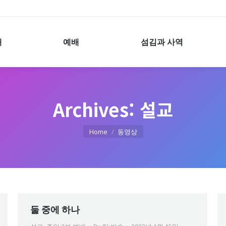
예배
섬김과 사역
개
예배
섬김과 사역
Archives:
설교
You are here:
Home
동영상
둘 중에 하나