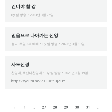
건너야 할 강
By
팀 방송
2023년 3월 26일
믿음으로 나아가는 신앙
설교
,
주일 2부 예배
By
팀 방송
2023년 3월 19일
사도신경
찬양대
,
호산나찬양대
By
팀 방송
2023년 3월 19일
https://youtu.be/7TEuP5BJZUY
←
1
…
27
28
29
30
31
…