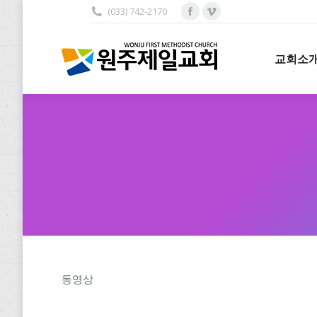
(033) 742-2170
Facebook
Vimeo
교회소개
page
page
opens
opens
교회소
in
in
new
new
window
window
동영상