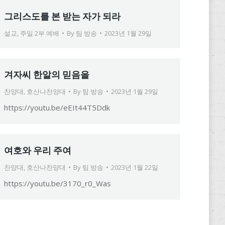
그리스도를 본 받는 자가 되라
설교
,
주일 2부 예배
By
팀 방송
2023년 1월 29일
겨자씨 한알의 믿음을
찬양대
,
호산나찬양대
By
팀 방송
2023년 1월 29일
https://youtu.be/eEIt44T5Ddk
여호와 우리 주여
찬양대
,
호산나찬양대
By
팀 방송
2023년 1월 22일
https://youtu.be/3170_r0_Was