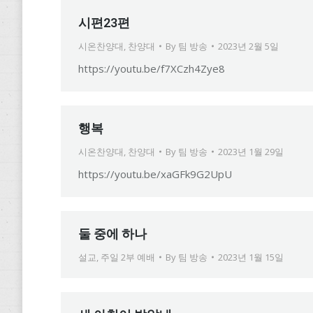
시편23편
시온찬양대
,
찬양대
By
팀 방송
2023년 2월 5일
https://youtu.be/f7XCzh4Zye8
행복
시온찬양대
,
찬양대
By
팀 방송
2023년 1월 29일
https://youtu.be/xaGFk9G2UpU
둘 중에 하나
설교
,
주일 2부 예배
By
팀 방송
2023년 1월 15일