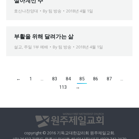
살아계신 주
호산나찬양대
By
팀 방송
2018년 4월 1일
부활을 위해 달려가는 삶
설교
,
주일 1부 예배
By
팀 방송
2018년 4월 1일
←
1
…
83
84
85
86
87
…
113
→
copyright © 2016 기독교대한감리회 원주제일교회.